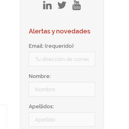
in
tw
yt
Alertas y novedades
Email: (requerido)
Nombre:
Apellidos: