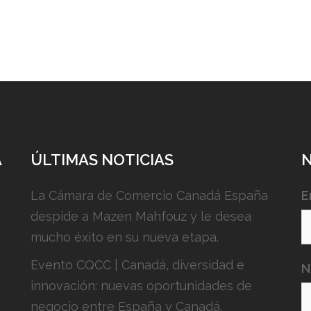
A
ÚLTIMAS NOTICIAS
La Cámara de Comercio Canadá España
E
despide a Mazen Mahfouz y le desea
mucho éxito en su nueva etapa.
Evento CQCC | Canadá, diversidad e
N
innovación: nuevas oportunidades de
negocio entre España y Canadá.