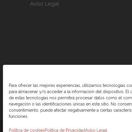
Aviso Legal
Para ofrecer las mejores experiencias, utilizamos tecnologías c
para almacenar y/o acceder a la información del dispositivo. El
de estas tecnologías nos permitirá procesar datos como el co
navegación o las identificaciones únicas en este sitio. No consenti
consentimiento, puede afectar negativamente a ciertas caracterís
funciones.
© 2026 Cámara de comercio Canadá Esp
Política de cookies
Política de Privacidad
Aviso Legal