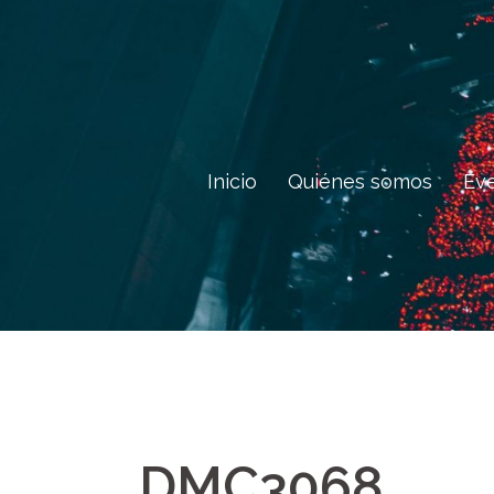
Saltar
al
contenido
Inicio
Quiénes somos
Ev
_DMC3068