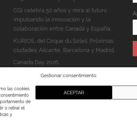
CGI celebra 50 años y mira al futuro
A
impulsando la innovación y la
colaboración entre Canadá y España.
KURIOS, del Cirque du Soleil. Próximas
ciudades: Alicante, Barcelona y Madrid.
Canada Day 2026.
Gestionar consentimiento
H
c
omo las cookies
ACEPTAR
 consentimiento
mportamiento de
r o retirar el
ticas y
aña.