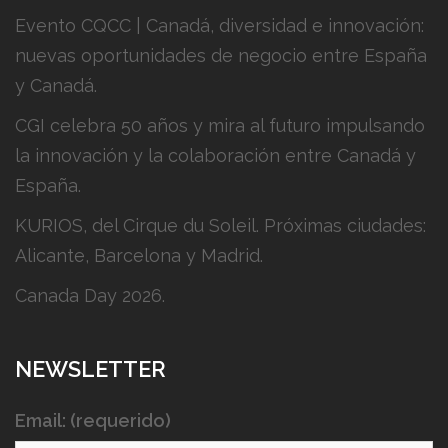
Evento CQCC | Canadá, diversidad e innovación:
nuevas oportunidades de negocio entre España
y Canadá.
CGI celebra 50 años y mira al futuro impulsando
la innovación y la colaboración entre Canadá y
España.
KURIOS, del Cirque du Soleil. Próximas ciudades:
Alicante, Barcelona y Madrid.
Canada Day 2026.
NEWSLETTER
Email: (requerido)