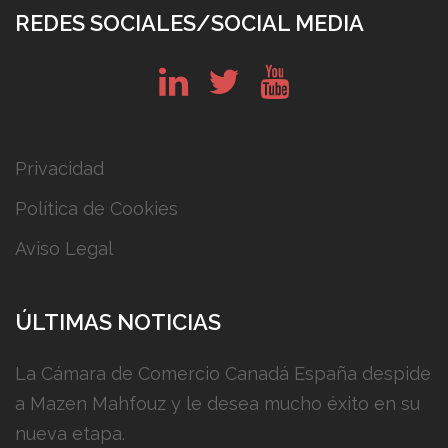
REDES SOCIALES/SOCIAL MEDIA
in
tw
yt
Privacidad
Política de Cookies
Aviso Legal
ÚLTIMAS NOTICIAS
La Cámara de Comercio Canadá España despide
a Mazen Mahfouz y le desea mucho éxito en su
nueva etapa.