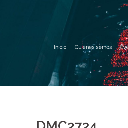
Saltar
al
contenido
Inicio
Quiénes somos
Ev
_DMC2724