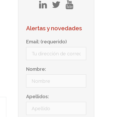
in
tw
yt
Alertas y novedades
Email: (requerido)
Nombre:
Apellidos: