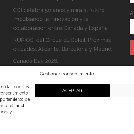
CGI celebra 50 años y mira al futuro
A
impulsando la innovación y la
colaboración entre Canadá y España.
KURIOS, del Cirque du Soleil. Próximas
ciudades: Alicante, Barcelona y Madrid.
Canada Day 2026.
Gestionar consentimiento
H
c
omo las cookies
ACEPTAR
 consentimiento
mportamiento de
r o retirar el
ticas y
aña.