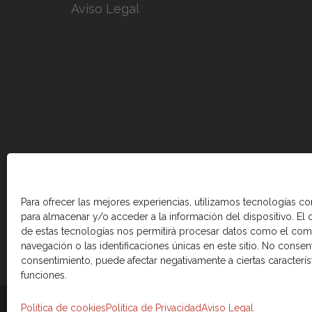
Aviso Legal
Para ofrecer las mejores experiencias, utilizamos tecnologías c
para almacenar y/o acceder a la información del dispositivo. El
de estas tecnologías nos permitirá procesar datos como el co
navegación o las identificaciones únicas en este sitio. No consenti
consentimiento, puede afectar negativamente a ciertas caracterís
funciones.
© 2026 Cámara de comercio Canadá Esp
Política de cookies
Política de Privacidad
Aviso Legal