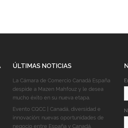
A
ÚLTIMAS NOTICIAS
La Cámara de Comercio Canadá España
E
despide a Mazen Mahfouz y le desea
mucho éxito en su nueva etapa.
Evento CQCC | Canadá, diversidad e
N
innovación: nuevas oportunidades de
negocio entre España y Canadá.