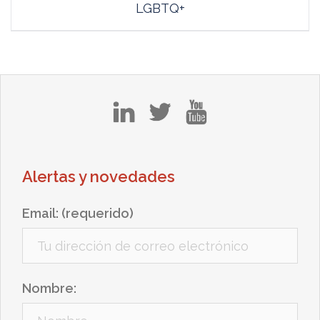
LGBTQ+
in
tw
yt
Alertas y novedades
Email: (requerido)
Nombre: