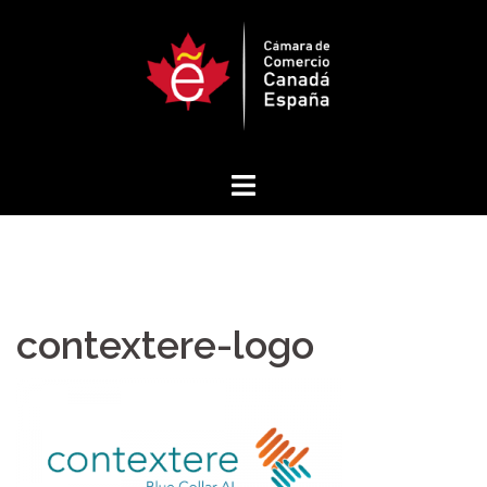
Saltar
al
contenido
contextere-logo