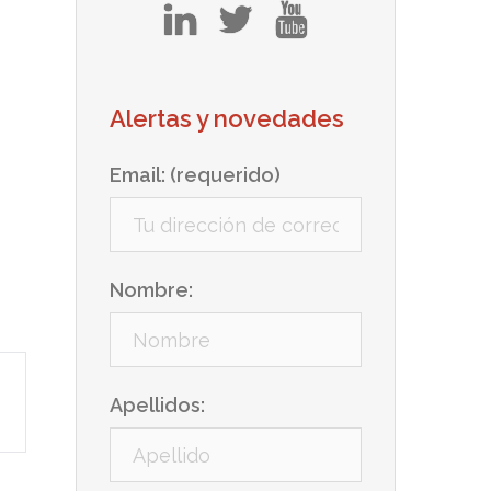
in
tw
yt
Alertas y novedades
Email: (requerido)
Nombre:
Apellidos: