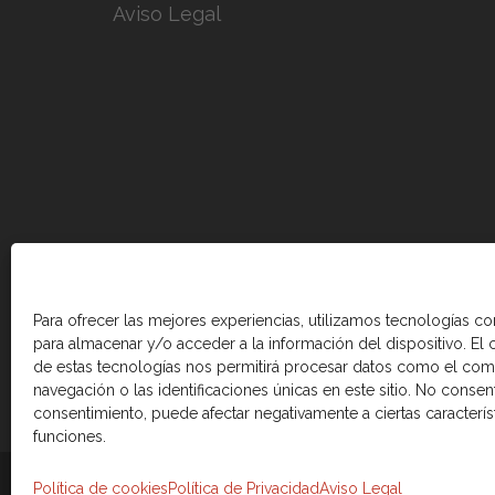
Aviso Legal
Para ofrecer las mejores experiencias, utilizamos tecnologías c
para almacenar y/o acceder a la información del dispositivo. El
de estas tecnologías nos permitirá procesar datos como el co
navegación o las identificaciones únicas en este sitio. No consenti
consentimiento, puede afectar negativamente a ciertas caracterís
funciones.
© 2026 Cámara de comercio Canadá Esp
Política de cookies
Política de Privacidad
Aviso Legal