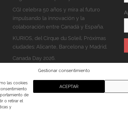
CGI celebra 50 años y mira al futuro
A
impulsando la innovación y la
colaboración entre Canadá y España.
KURIOS, del Cirque du Soleil. Próximas
ciudades: Alicante, Barcelona y Madrid.
Canada Day 2026.
Gestionar consentimiento
H
c
omo las cookies
ACEPTAR
 consentimiento
mportamiento de
r o retirar el
ticas y
aña.