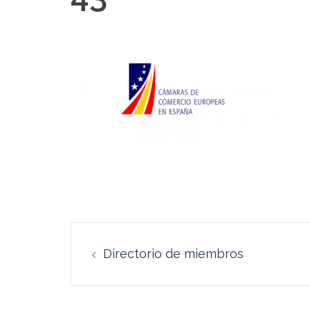
Navegación
Directorio de miembros
de
entradas