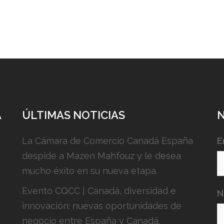
A
ÚLTIMAS NOTICIAS
La Cámara de Comercio Canadá España
E
despide a Mazen Mahfouz y le desea
mucho éxito en su nueva etapa.
Evento CQCC | Canadá, diversidad e
N
innovación: nuevas oportunidades de
negocio entre España y Canadá.