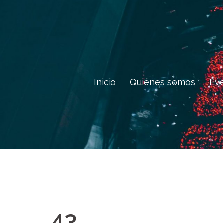
Saltar
al
contenido
Inicio
Quiénes somos
Ev
43