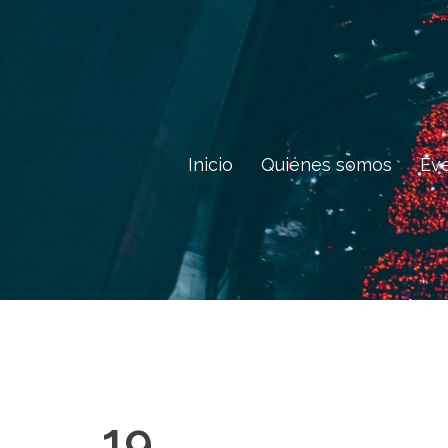
Saltar
al
contenido
Inicio
Quiénes somos
Ev
19