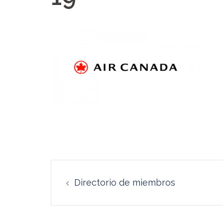
Navegación
Directorio de miembros
de
entradas