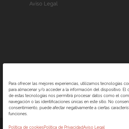
Aviso Legal
Para ofrecer las mejores experiencias, utilizamos tecnologías c
para almacenar y/o acceder a la información del dispositivo. El
de estas tecnologías nos permitirá procesar datos como el co
navegación o las identificaciones únicas en este sitio. No consenti
consentimiento, puede afectar negativamente a ciertas caracterís
funciones.
© 2026 Cámara de comercio Canadá Esp
Política de cookies
Política de Privacidad
Aviso Legal