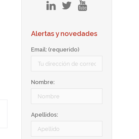
in
tw
yt
Alertas y novedades
Email: (requerido)
Nombre:
Apellidos: