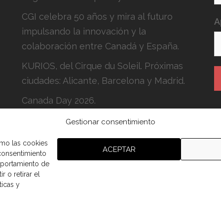
CGI celebra 50 años y mira al futuro
A
impulsando la innovación y la
colaboración entre Canadá y España.
KURIOS, del Cirque du Soleil. Próximas
ciudades: Alicante, Barcelona y Madrid.
Canada Day 2026.
Gestionar consentimiento
H
c
omo las cookies
ACEPTAR
 consentimiento
mportamiento de
r o retirar el
ticas y
aña.