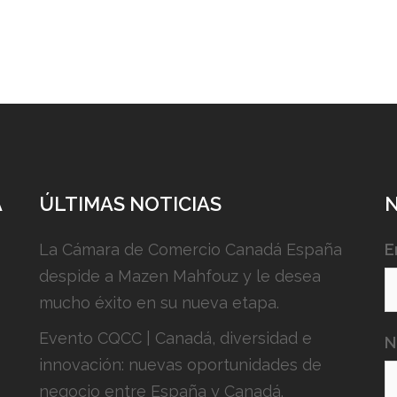
A
ÚLTIMAS NOTICIAS
La Cámara de Comercio Canadá España
E
despide a Mazen Mahfouz y le desea
mucho éxito en su nueva etapa.
Evento CQCC | Canadá, diversidad e
N
innovación: nuevas oportunidades de
negocio entre España y Canadá.