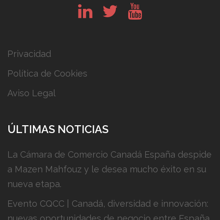
in
tw
yt
Privacidad
Política de Cookies
Aviso Legal
ÚLTIMAS NOTICIAS
La Cámara de Comercio Canadá España despide
a Mazen Mahfouz y le desea mucho éxito en su
nueva etapa.
Evento CQCC | Canadá, diversidad e innovación:
nuevas oportunidades de negocio entre España