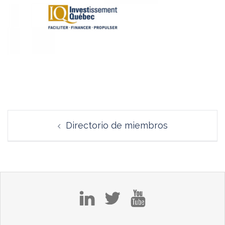
Navegación
Directorio de miembros
de
entradas
in
tw
yt