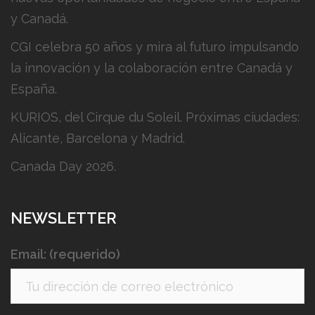
y Canadá.
CGI celebra 50 años y mira al futuro impulsando
la innovación y la colaboración entre Canadá y
España.
KURIOS, del Cirque du Soleil. Próximas ciudades:
Alicante, Barcelona y Madrid.
Canada Day 2026.
NEWSLETTER
Email: (requerido)