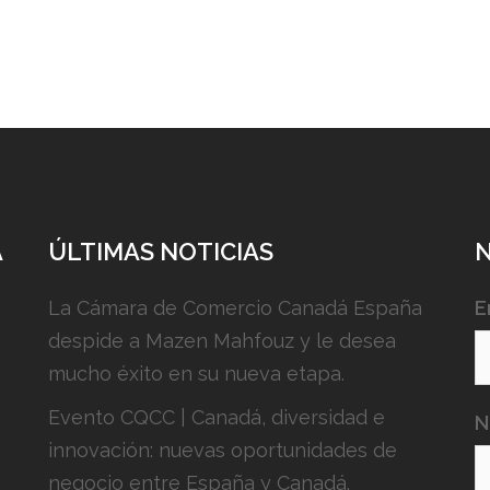
A
ÚLTIMAS NOTICIAS
La Cámara de Comercio Canadá España
E
despide a Mazen Mahfouz y le desea
mucho éxito en su nueva etapa.
Evento CQCC | Canadá, diversidad e
N
innovación: nuevas oportunidades de
negocio entre España y Canadá.