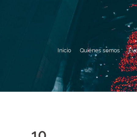
Saltar
al
contenido
Inicio
Quiénes somos
Ev
10