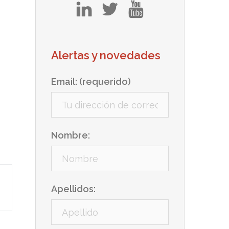
in
tw
yt
Alertas y novedades
Email: (requerido)
Nombre:
Apellidos: