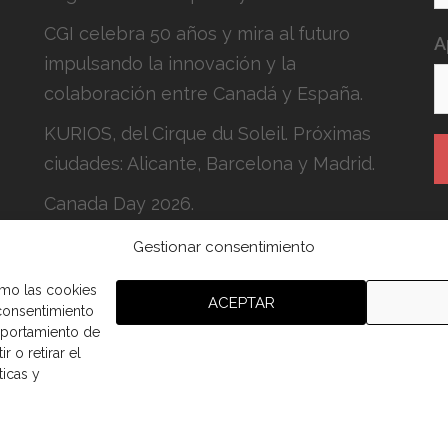
CGI celebra 50 años y mira al futuro
A
impulsando la innovación y la
colaboración entre Canadá y España.
KURIOS, del Cirque du Soleil. Próximas
ciudades: Alicante, Barcelona y Madrid.
Canada Day 2026.
Gestionar consentimiento
H
c
omo las cookies
ACEPTAR
 consentimiento
mportamiento de
r o retirar el
ticas y
aña.