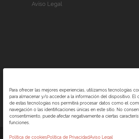
Aviso Legal
Para ofrecer las mejores experiencias, utilizamos tecnologías c
para almacenar y/o acceder a la información del dispositivo. El
de estas tecnologías nos permitirá procesar datos como el co
navegación o las identificaciones únicas en este sitio. No consenti
consentimiento, puede afectar negativamente a ciertas caracterís
funciones.
© 2026 Cámara de comercio Canadá Esp
Política de cookies
Política de Privacidad
Aviso Legal