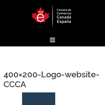
Skip
to
content
400×200-Logo-website-
CCCA