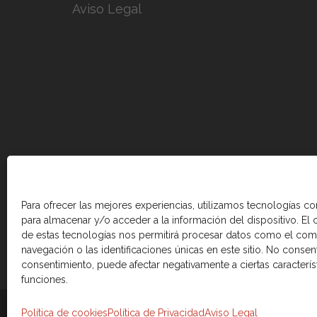
Aviso Legal
Para ofrecer las mejores experiencias, utilizamos tecnologías c
para almacenar y/o acceder a la información del dispositivo. El
de estas tecnologías nos permitirá procesar datos como el co
navegación o las identificaciones únicas en este sitio. No consenti
consentimiento, puede afectar negativamente a ciertas caracterís
funciones.
© 2026 Cámara de comercio Canadá Esp
Política de cookies
Política de Privacidad
Aviso Legal