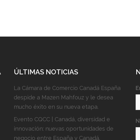
A
ÚLTIMAS NOTICIAS
La Cámara de Comercio Canadá España
E
despide a Mazen Mahfouz y le desea
mucho éxito en su nueva etapa.
Evento CQCC | Canadá, diversidad e
N
innovación: nuevas oportunidades de
negocio entre España y Canadá.