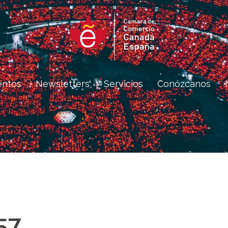
entos
Newsletters
Servicios
Conózcanos
57