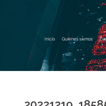
Saltar
al
contenido
Inicio
Quiénes somos
Ev
20221219_1858