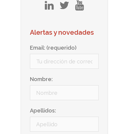
in
tw
yt
Alertas y novedades
Email: (requerido)
Nombre:
Apellidos: