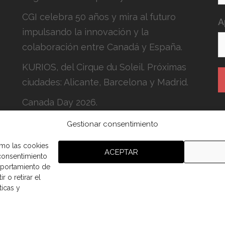
CGI celebra 50 años y mira al futuro
A
impulsando la innovación y la
colaboración entre Canadá y España.
KURIOS, del Cirque du Soleil. Próximas
ciudades: Alicante, Barcelona y Madrid.
Canada Day 2026.
Gestionar consentimiento
H
c
omo las cookies
ACEPTAR
 consentimiento
mportamiento de
r o retirar el
ticas y
aña.