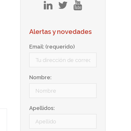
in
tw
yt
Alertas y novedades
Email: (requerido)
Nombre:
Apellidos: