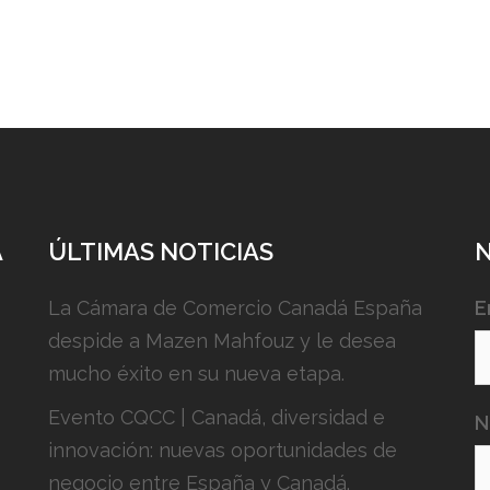
A
ÚLTIMAS NOTICIAS
La Cámara de Comercio Canadá España
E
despide a Mazen Mahfouz y le desea
mucho éxito en su nueva etapa.
Evento CQCC | Canadá, diversidad e
N
innovación: nuevas oportunidades de
negocio entre España y Canadá.