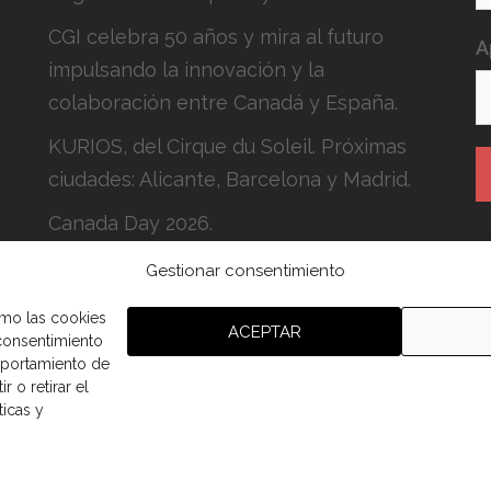
CGI celebra 50 años y mira al futuro
A
impulsando la innovación y la
colaboración entre Canadá y España.
KURIOS, del Cirque du Soleil. Próximas
ciudades: Alicante, Barcelona y Madrid.
Canada Day 2026.
Gestionar consentimiento
H
c
omo las cookies
ACEPTAR
 consentimiento
mportamiento de
r o retirar el
ticas y
aña.