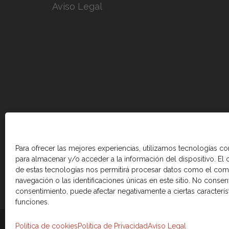
Aviso Legal
Para ofrecer las mejores experiencias, utilizamos tecnologías c
para almacenar y/o acceder a la información del dispositivo. El
de estas tecnologías nos permitirá procesar datos como el co
navegación o las identificaciones únicas en este sitio. No consenti
consentimiento, puede afectar negativamente a ciertas caracterís
funciones.
© 2026 Cámara de comercio Canadá Esp
Política de cookies
Política de Privacidad
Aviso Legal