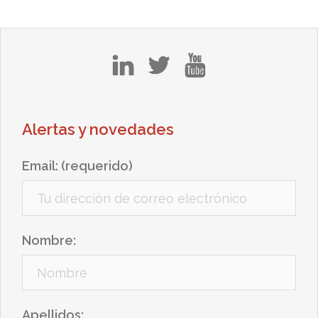
in
tw
yt
Alertas y novedades
Email: (requerido)
Nombre:
Apellidos: