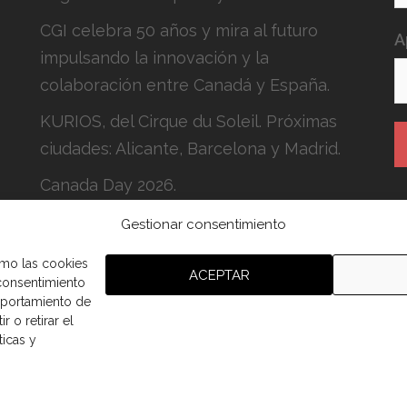
CGI celebra 50 años y mira al futuro
A
impulsando la innovación y la
colaboración entre Canadá y España.
KURIOS, del Cirque du Soleil. Próximas
ciudades: Alicante, Barcelona y Madrid.
Canada Day 2026.
Gestionar consentimiento
H
c
omo las cookies
ACEPTAR
 consentimiento
mportamiento de
r o retirar el
ticas y
aña.