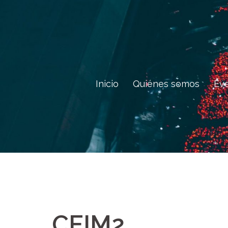
Saltar
al
contenido
Inicio
Quiénes somos
Ev
CEIM2