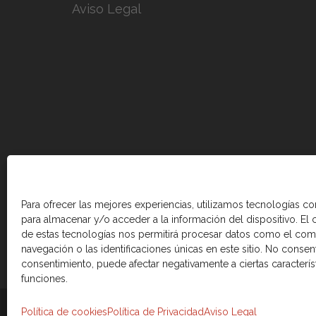
Aviso Legal
Para ofrecer las mejores experiencias, utilizamos tecnologías c
para almacenar y/o acceder a la información del dispositivo. El
de estas tecnologías nos permitirá procesar datos como el co
navegación o las identificaciones únicas en este sitio. No consenti
consentimiento, puede afectar negativamente a ciertas caracterís
funciones.
© 2026 Cámara de comercio Canadá Esp
Política de cookies
Política de Privacidad
Aviso Legal