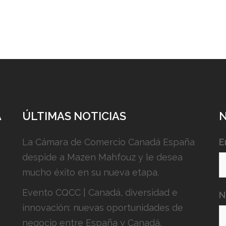
A
ÚLTIMAS NOTICIAS
La Cámara de Comercio Canadá España
E
despide a Mazen Mahfouz y le desea
mucho éxito en su nueva etapa.
Evento CQCC | Canadá, diversidad e
N
innovación: nuevas oportunidades de
negocio entre España y Canadá.