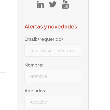
in
tw
yt
Alertas y novedades
Email: (requerido)
Nombre:
Apellidos: