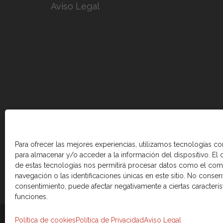
Aviso Legal
Para ofrecer las mejores experiencias, utilizamos tecnologías c
para almacenar y/o acceder a la información del dispositivo. El
de estas tecnologías nos permitirá procesar datos como el co
navegación o las identificaciones únicas en este sitio. No consenti
consentimiento, puede afectar negativamente a ciertas caracterís
funciones.
© 2026 Cámara de comercio Canadá Esp
Política de cookies
Política de Privacidad
Aviso Legal