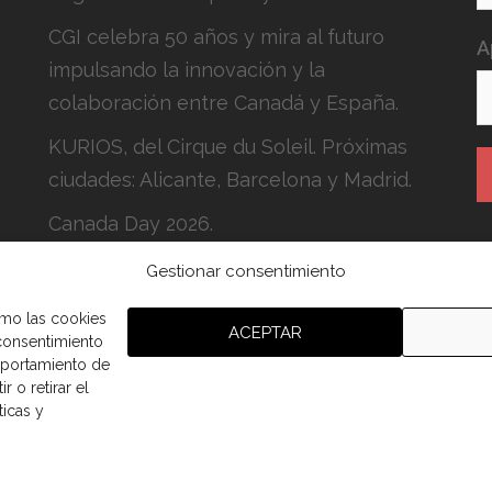
CGI celebra 50 años y mira al futuro
A
impulsando la innovación y la
colaboración entre Canadá y España.
KURIOS, del Cirque du Soleil. Próximas
ciudades: Alicante, Barcelona y Madrid.
Canada Day 2026.
Gestionar consentimiento
H
c
omo las cookies
ACEPTAR
 consentimiento
mportamiento de
r o retirar el
ticas y
aña.