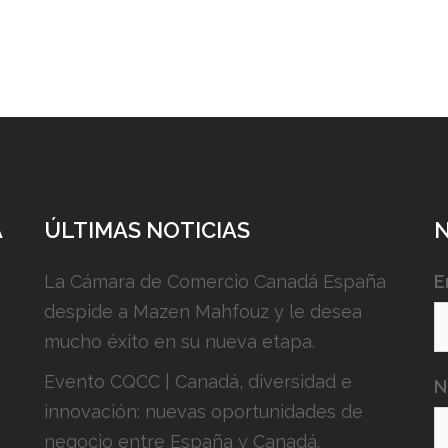
A
ÚLTIMAS NOTICIAS
La Cámara de Comercio Canadá España
E
despide a Mazen Mahfouz y le desea
mucho éxito en su nueva etapa.
Evento CQCC | Canadá, diversidad e
N
innovación: nuevas oportunidades de
negocio entre España y Canadá.