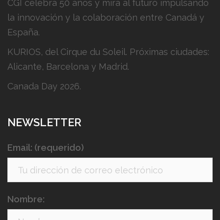
CGI celebra 50 años y mira al futuro impulsando
la innovación y la colaboración entre Canadá y
España.
KURIOS, del Cirque du Soleil. Próximas ciudades:
Alicante, Barcelona y Madrid.
Canada Day 2026.
NEWSLETTER
Email: (requerido)
Nombre: