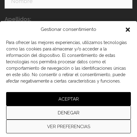
Apellidos:
Gestionar consentimiento
Para ofrecer las mejores experiencias, utilizamos tecnologías
como las cookies para almacenar y/o acceder a la
información del dispositivo. El consentimiento de estas
tecnologías nos permitirá procesar datos como el
comportamiento de navegación o las identificaciones únicas
en este sitio. No consentir o retirar el consentimiento, puede
He leído y acepto los términos y condiciones
afectar negativamente a ciertas características y funciones.
ACEPTAR
DENEGAR
VER PREFERENCIAS
© 2026 Cámara de comercio Canadá España.